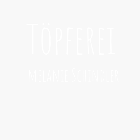
Töpferei
melanie Schindler