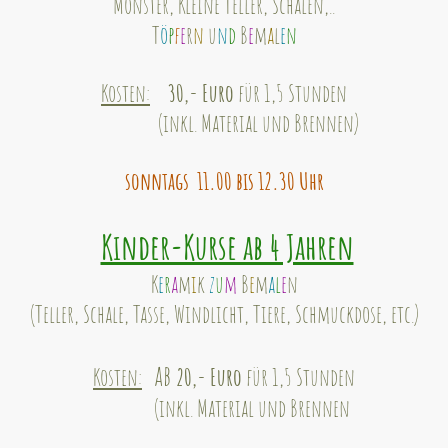
Monster, Kleine Teller, Schalen,..
T
ö
p
f
e
r
n
u
n
d
B
e
m
a
l
e
n
Kosten:
30
,- Euro
für 1,5 Stunden
(inkl. Material und Brennen)
sonntags 11.00 bis 12.30 Uhr
Kinder-Kurse ab 4 Jahren
K
e
r
a
m
i
k
z
u
m
B
e
m
a
l
e
n
(Teller, Schale, Tasse, Windlicht, Tiere, Schmuckdose, etc.)
ab
Kosten:
20,- Euro
für 1,5 Stunden
(inkl. Material und Brennen