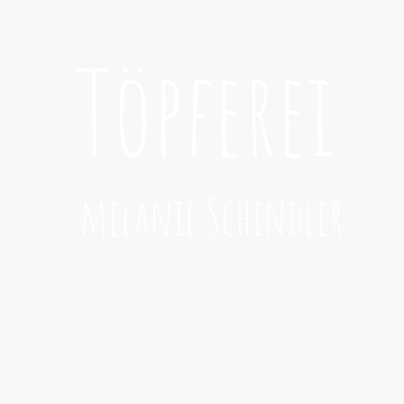
Töpferei
melanie Schindler